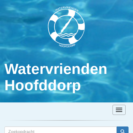
Watervrienden
Hoofddorp
Toggle n