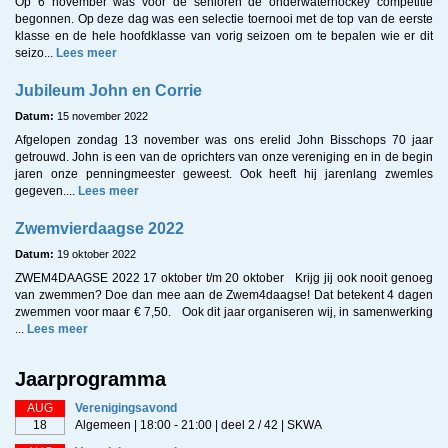
Op 6 november was voor de senioren de onderwaterhockey competitie
begonnen. Op deze dag was een selectie toernooi met de top van de eerste
klasse en de hele hoofdklasse van vorig seizoen om te bepalen wie er dit
seizo...
Lees meer
Jubileum John en Corrie
Datum:
15 november 2022
Afgelopen zondag 13 november was ons erelid John Bisschops 70 jaar
getrouwd. John is een van de oprichters van onze vereniging en in de begin
jaren onze penningmeester geweest. Ook heeft hij jarenlang zwemles
gegeven....
Lees meer
Zwemvierdaagse 2022
Datum:
19 oktober 2022
ZWEM4DAAGSE 2022 17 oktober t/m 20 oktober Krijg jij ook nooit genoeg
van zwemmen? Doe dan mee aan de Zwem4daagse! Dat betekent 4 dagen
zwemmen voor maar € 7,50. Ook dit jaar organiseren wij, in samenwerking
...
Lees meer
Jaarprogramma
AUG
Verenigingsavond
18
Algemeen | 18:00 - 21:00 | deel 2 / 42 | SKWA