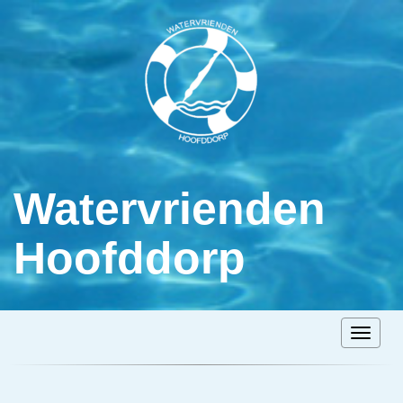
Watervrienden
Hoofddorp
Toggle n