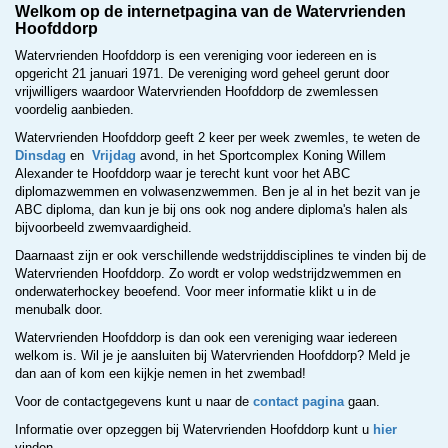
Welkom op de internetpagina van de Watervrienden
Hoofddorp
Watervrienden Hoofddorp is een vereniging voor iedereen en is
opgericht 21 januari 1971. De vereniging word geheel gerunt door
vrijwilligers waardoor Watervrienden Hoofddorp de zwemlessen
voordelig aanbieden.
Watervrienden Hoofddorp geeft 2 keer per week zwemles, te weten de
Dinsdag
en
Vrijdag
avond, in het Sportcomplex Koning Willem
Alexander te Hoofddorp waar je terecht kunt voor het ABC
diplomazwemmen en volwasenzwemmen. Ben je al in het bezit van je
ABC diploma, dan kun je bij ons ook nog andere diploma's halen als
bijvoorbeeld zwemvaardigheid.
Daarnaast zijn er ook verschillende wedstrijddisciplines te vinden bij de
Watervrienden Hoofddorp. Zo wordt er volop wedstrijdzwemmen en
onderwaterhockey beoefend. Voor meer informatie klikt u in de
menubalk door.
Watervrienden Hoofddorp is dan ook een vereniging waar iedereen
welkom is. Wil je je aansluiten bij Watervrienden Hoofddorp? Meld je
dan aan of kom een kijkje nemen in het zwembad!
Voor de contactgegevens kunt u naar de
contact pagina
gaan.
Informatie over opzeggen bij Watervrienden Hoofddorp kunt u
hier
vinden